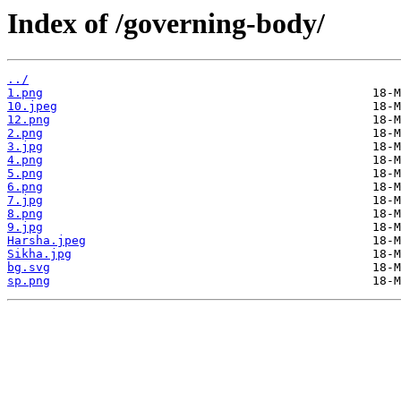
Index of /governing-body/
../
1.png
10.jpeg
12.png
2.png
3.jpg
4.png
5.png
6.png
7.jpg
8.png
9.jpg
Harsha.jpeg
Sikha.jpg
bg.svg
sp.png